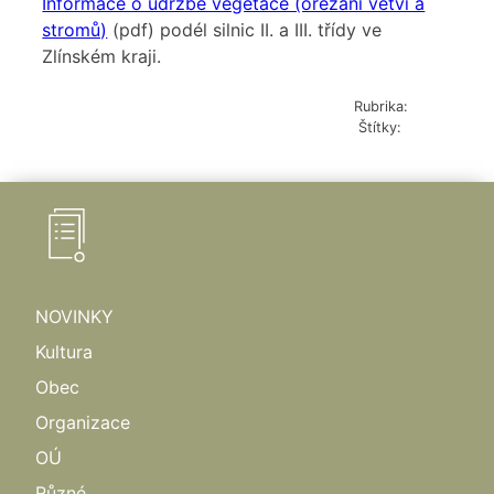
Informace o údržbě vegetace (ořezání větví a
stromů)
(pdf) podél silnic II. a III. třídy ve
Zlínském kraji.
Rubrika:
Různé
Štítky:
údržba
NOVINKY
Kultura
Obec
Organizace
OÚ
Různé