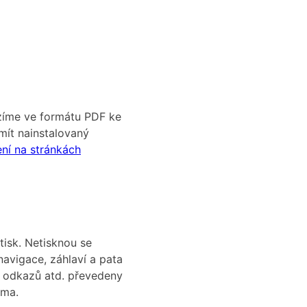
zíme ve formátu PDF ke
mít nainstalovaný
ení na stránkách
tisk. Netisknou se
navigace, záhlaví a pata
tu odkazů atd. převedeny
sma.