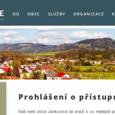
OÚ
OBEC
SLUŽBY
ORGANIZACE
K
Prohlášení o přístup
Náš web obce Jankovice se snaží o co nejlepší p