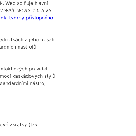
. Web splňuje hlavní
ly Web
WCAG 1.0
,
a ve
idla tvorby přístupného
jednotkách a jeho obsah
rdních nástrojů
ntaktických pravidel
omocí kaskádových stylů
tandardními nástroji
sové zkratky (tzv.