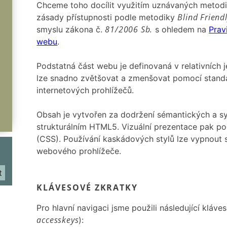
Chceme toho docílit využitím uznávaných metodik
Blind Friend
zásady přístupnosti podle metodiky
81/2006 Sb.
smyslu zákona č.
s ohledem na
Prav
webu
.
Podstatná část webu je definovaná v relativních 
lze snadno zvětšovat a zmenšovat pomocí standa
internetových prohlížečů.
Obsah je vytvořen za dodržení sémantických a sy
strukturálním HTML5. Vizuální prezentace pak p
(CSS). Používání kaskádových stylů lze vypnout s
webového prohlížeče.
t
KLÁVESOVÉ ZKRATKY
Pro hlavní navigaci jsme použili následující kláve
accesskeys
):