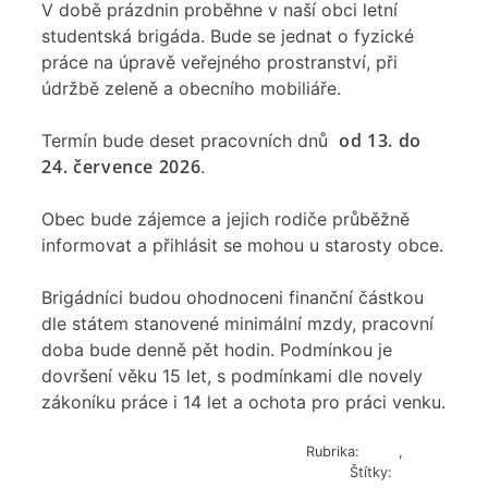
V době prázdnin proběhne v naší obci letní
studentská brigáda. Bude se jednat o fyzické
práce na úpravě veřejného prostranství, při
údržbě zeleně a obecního mobiliáře.
od 13. do
Termín bude deset pracovních dnů
24. července 2026
.
Obec bude zájemce a jejich rodiče průběžně
informovat a přihlásit se mohou u starosty obce.
Brigádníci budou ohodnoceni finanční částkou
dle státem stanovené minimální mzdy, pracovní
doba bude denně pět hodin. Podmínkou je
dovršení věku 15 let, s podmínkami dle novely
zákoníku práce i 14 let a ochota pro práci venku.
Rubrika:
Obec
,
Různé
Štítky:
brigáda