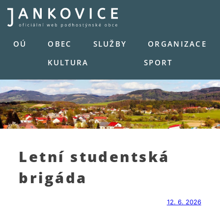
Skip
to
content
OÚ
OBEC
SLUŽBY
ORGANIZACE
KULTURA
SPORT
Letní studentská
brigáda
12. 6. 2026