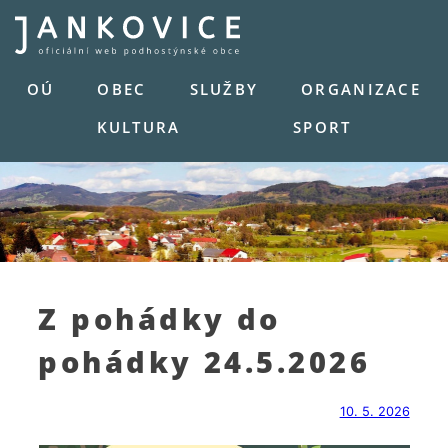
Skip
to
content
OÚ
OBEC
SLUŽBY
ORGANIZACE
KULTURA
SPORT
Z pohádky do
pohádky 24.5.2026
10. 5. 2026