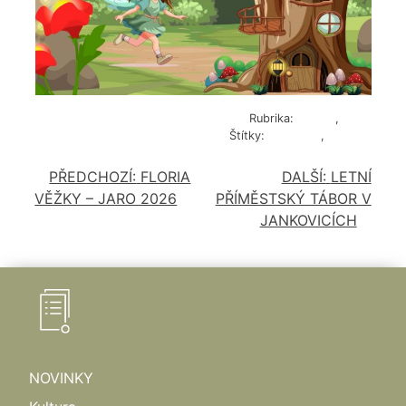
Rubrika:
Kultura
,
Obec
Štítky:
pozvánka
,
pro děti
PŘEDCHOZÍ:
FLORIA
DALŠÍ:
LETNÍ
NAVIGACE
VĚŽKY – JARO 2026
PŘÍMĚSTSKÝ TÁBOR V
PRO
JANKOVICÍCH
PŘÍSPĚVEK
NOVINKY