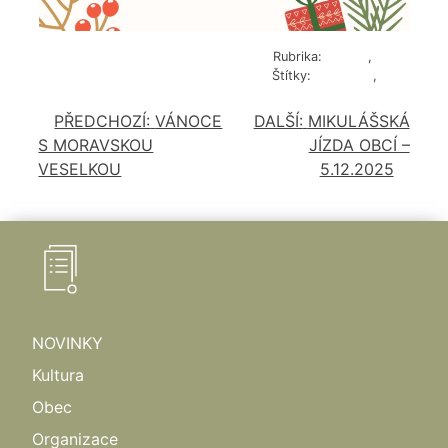
Rubrika:
Kultura
,
Sport
Štítky:
pozvánka
,
relax
PŘEDCHOZÍ:
VÁNOCE
DALŠÍ:
MIKULÁŠSKÁ
NAVIGACE
S MORAVSKOU
JÍZDA OBCÍ –
PRO
VESELKOU
5.12.2025
PŘÍSPĚVEK
NOVINKY
Kultura
Obec
Organizace