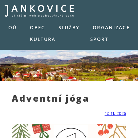
Skip
to
content
OÚ
OBEC
SLUŽBY
ORGANIZACE
KULTURA
SPORT
Adventní jóga
17. 11. 2025