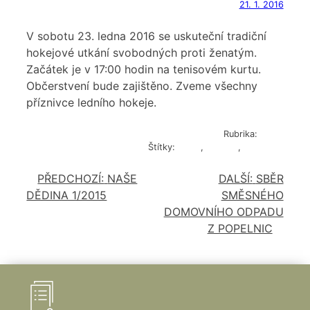
21. 1. 2016
V sobotu 23. ledna 2016 se uskuteční tradiční
hokejové utkání svobodných proti ženatým.
Začátek je v 17:00 hodin na tenisovém kurtu.
Občerstvení bude zajištěno. Zveme všechny
příznivce ledního hokeje.
Rubrika:
Sport
Štítky:
hokej
,
kluziště
,
pozvánka
PŘEDCHOZÍ:
NAŠE
DALŠÍ:
SBĚR
NAVIGACE
DĚDINA 1/2015
SMĚSNÉHO
PRO
DOMOVNÍHO ODPADU
PŘÍSPĚVEK
Z POPELNIC