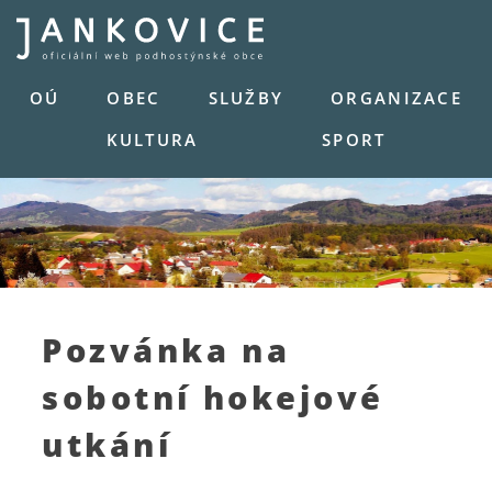
Skip
to
content
OÚ
OBEC
SLUŽBY
ORGANIZACE
KULTURA
SPORT
Pozvánka na
sobotní hokejové
utkání